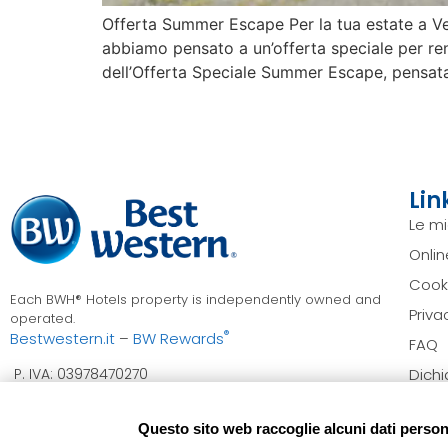
Offerta Summer Escape Per la tua estate a V
abbiamo pensato a un’offerta speciale per ren
dell’Offerta Speciale Summer Escape, pensata
Link
Le mi
Onli
Cooki
Each BWH® Hotels property is independently owned and
Priva
operated.
®
Bestwestern.it
–
BW Rewards
FAQ
Dichi
P. IVA: 03978470270
CIR: 023071-ALB-00002 –
CIN: IT023071A1LVTC26HS
Modi
Questo sito web raccoglie alcuni dati personal