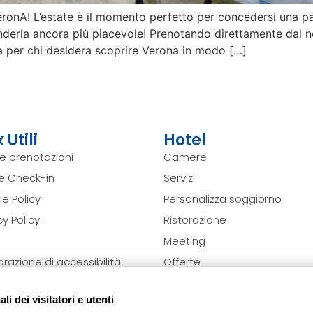
eronA! L’estate è il momento perfetto per concedersi una 
derla ancora più piacevole! Prenotando direttamente dal nos
 per chi desidera scoprire Verona in modo […]
 Utili
Hotel
e prenotazioni
Camere
ne Check-in
Servizi
e Policy
Personalizza soggiorno
cy Policy
Ristorazione
Meeting
arazione di accessibilità
Offerte
fica preferenze Cookie
Verona & Dintorni
i dei visitatori e utenti