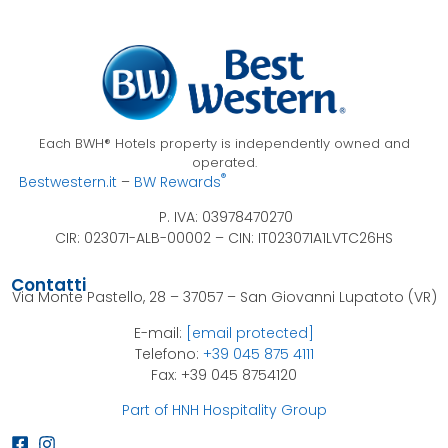
Each BWH® Hotels property is independently owned and
operated.
®
Bestwestern.it
–
BW Rewards
P. IVA: 03978470270
CIR: 023071-ALB-00002 –
CIN: IT023071A1LVTC26HS
Contatti
Via Monte Pastello, 28 – 37057 – San Giovanni Lupatoto (VR)
E-mail:
[email protected]
Telefono:
+39 045 875 4111
Fax: +39 045 8754120
Part of HNH Hospitality Group