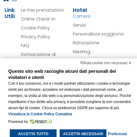
Link
Hotel
Le mie prenotazioni
Utili
Camere
Online Check-in
Servizi
Cookie Policy
Personalizza soggiorno
Privacy Policy
Ristorazione
FAQ
Meeting
Dichiarazione di
Offerte
accessibilità
Rifiuta cookie non necessari ✕
Verona & Dintorni
Modifica preferenze
Questo sito web raccoglie alcuni dati personali dei
Cookie
visitatori e utenti
Con il tuo consenso, noi e i nostri partner utilizziamo i cookie e tecnologie
simili per archiviare, accedere ed elaborare i dati personali come, ad
Realizzato da
BWH Hotels Italia S.c.p.a.
– Società Benefit © All
esempio, la visita al sito web o la personalizzazione degli annunci. Poiché
Rights Reserved.
rispettiamo il tuo diritto alla privacy, è possibile scegliere di non consentire
alcuni tipi di cookie. Clicca su preferenze GDPR per saperne di più.
Visualizza la Cookie Policy Completa
Powered by
ACCETTA TUTTO
ACCETTA NECESSARI
Preferenze