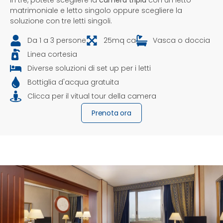
in tre, potete scegliere la
camera tripla
con un letto
matrimoniale e letto singolo oppure scegliere la
soluzione con tre letti singoli.
Da 1 a 3 persone
25mq ca
Vasca o doccia
Linea cortesia
Diverse soluzioni di set up per i letti
Bottiglia d'acqua gratuita
Clicca per il vitual tour della camera
Prenota ora