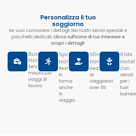
Personalizza il tuo
soggiorno
Se vuoi conoscere i dettagli dei nostri servizi speciali e
pacchetti dedicati,
clicca sull’icona di tuo interesse e
scopri i dettagli
!
Business
Sport
Silver
Kids
Hotel
Hotel
Hotel
Hotel
Servizi su
Resta
Dedicato
Con
misura per
in
ai
servizi
viaggi di
forma
viaggiatori
per i
lavoro
anche
over 65
tuoi
in
bambin
viaggio