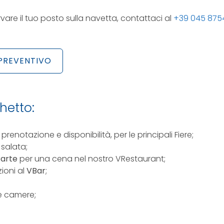
rvare il tuo posto sulla navetta, contattaci al
+39 045 8754
 PREVENTIVO
hetto:
u prenotazione e disponibilità, per le principali Fiere;
 salata;
Carte
per una cena nel nostro VRestaurant;
ioni al
VBar
;
le camere;