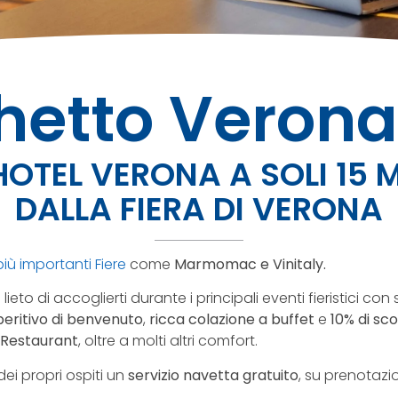
etto Verona
OTEL VERONA A SOLI 15 
DALLA FIERA DI VERONA
più importanti Fiere
come
Marmomac e Vinitaly.
 lieto di accoglierti durante i principali eventi fieristici con
peritivo di benvenuto
,
ricca colazione a buffet
e
10% di sc
Restaurant
, oltre a molti altri comfort.
dei propri ospiti un
servizio navetta gratuito
, su prenotazi