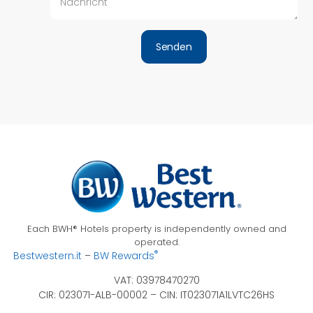
Senden
Each BWH® Hotels property is independently owned and
operated.
®
Bestwestern.it
–
BW Rewards
VAT: 03978470270
CIR: 023071-ALB-00002 –
CIN: IT023071A1LVTC26HS