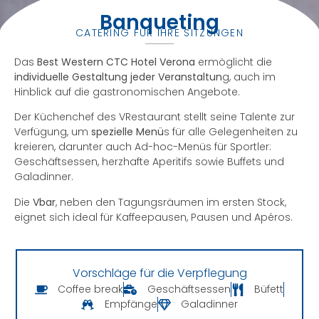
Banqueting
CATERING FÜR IHRE SITZUNGEN
Das
Best Western CTC Hotel Verona
ermöglicht die
individuelle Gestaltung jeder Veranstaltun
g, auch im
Hinblick auf die gastronomischen Angebote.
Der Küchenchef des VRestaurant stellt seine Talente zur
Verfügung, um
spezielle Menü
s für alle Gelegenheiten zu
kreieren, darunter auch Ad-hoc-Menüs für Sportler:
Geschäftsessen, herzhafte Aperitifs sowie Buffets und
Galadinner.
Die
Vbar
, neben den Tagungsräumen im ersten Stock,
eignet sich ideal für Kaffeepausen, Pausen und Apéros.
Vorschläge für die Verpflegung
Coffee break
Geschäftsessen
Büfett
Empfänge
Galadinner