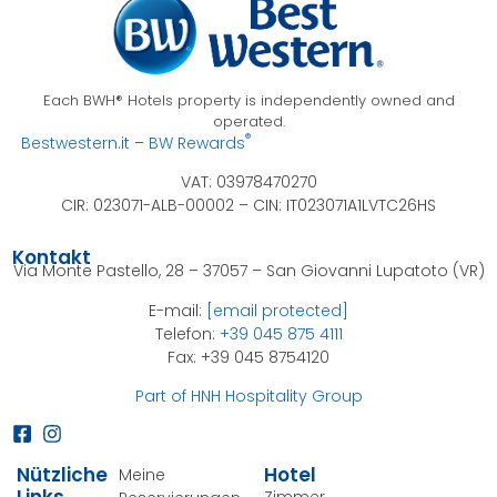
Each BWH® Hotels property is independently owned and
operated.
®
Bestwestern.it
–
BW Rewards
VAT: 03978470270
CIR: 023071-ALB-00002 –
CIN: IT023071A1LVTC26HS
Kontakt
Via Monte Pastello, 28 – 37057 – San Giovanni Lupatoto (VR)
E-mail:
[email protected]
Telefon:
+39 045 875 4111
Fax: +39 045 8754120
Part of HNH Hospitality Group
Nützliche
Hotel
Meine