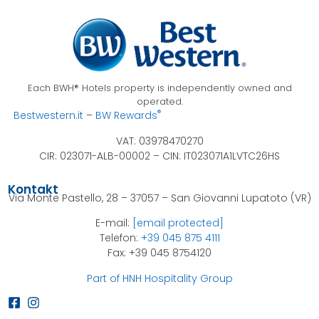
Each BWH® Hotels property is independently owned and
operated.
®
Bestwestern.it
–
BW Rewards
VAT: 03978470270
CIR: 023071-ALB-00002 –
CIN: IT023071A1LVTC26HS
Kontakt
Via Monte Pastello, 28 – 37057 – San Giovanni Lupatoto (VR)
E-mail:
[email protected]
Telefon:
+39 045 875 4111
Fax: +39 045 8754120
Part of HNH Hospitality Group